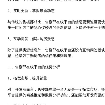
2、实时更新，掌握最新动态
与传统的售楼部相比，售楼部在线平台的信息更新速度更快
第一时间内了解到心仪楼盘的最新信息，不错过任何一个购
3、互动问答，解决购房疑惑
除了提供房源信息外，售楼部在线平台还设有互动问答板块
息，还增强了购房者的信任感和归属感。
二、售楼部在线平台的优势分析
1、拓宽市场，提升销量
对于开发商而言，售楼部在线平台无疑是一个拓宽市场、提
平台提供的精准推送和数据分析功能，还能帮助开发商更好