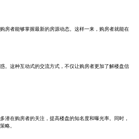
购房者能够掌握最新的房源动态。这样一来，购房者就能在
惑。这种互动式的交流方式，不仅让购房者更加了解楼盘信
多潜在购房者的关注，提高楼盘的知名度和曝光率。同时，
策略。