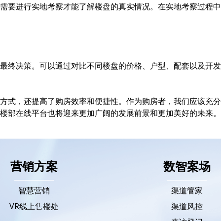
需要进行实地考察才能了解楼盘的真实情况。在实地考察过程中
最终决策。可以通过对比不同楼盘的价格、户型、配套以及开发
方式，还提高了购房效率和便捷性。作为购房者，我们应该充分
楼部在线平台也将迎来更加广阔的发展前景和更加美好的未来。
营销方案
数智案场
智慧营销
渠道管家
VR线上售楼处
渠道风控