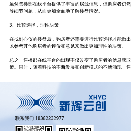
虽然售楼部在线平台提供了丰富的房源信息，但购房者仍然
等细节问题，从而更加全面地了解楼盘情况。
3、比较选择，理性决策
在找到心仪的楼盘后，购房者还需要进行比较选择才能做出
以参考其他购房者的评价和意见来做出更加理性的决策。
总之，售楼部在线平台的出现不仅改变了购房者的信息获取
策。同时，随着科技的不断发展和创新模式的不断涌现，售
联系我们 18382232977