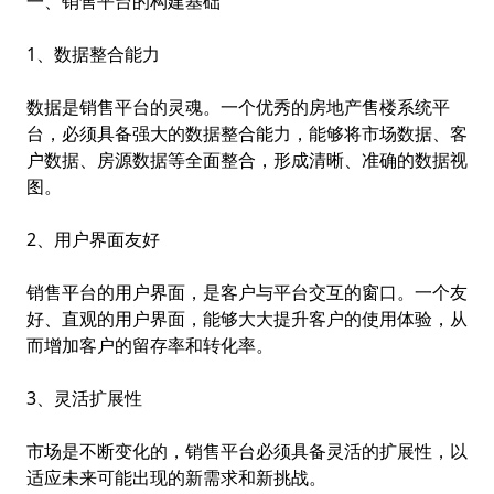
一、销售平台的构建基础
1、数据整合能力
数据是销售平台的灵魂。一个优秀的
房地产售楼系统
平
台，必须具备强大的数据整合能力，能够将市场数据、客
户数据、房源数据等全面整合，形成清晰、准确的数据视
图。
2、用户界面友好
销售平台的用户界面，是客户与平台交互的窗口。一个友
好、直观的用户界面，能够大大提升客户的使用体验，从
而增加客户的留存率和转化率。
3、灵活扩展性
市场是不断变化的，销售平台必须具备灵活的扩展性，以
适应未来可能出现的新需求和新挑战。