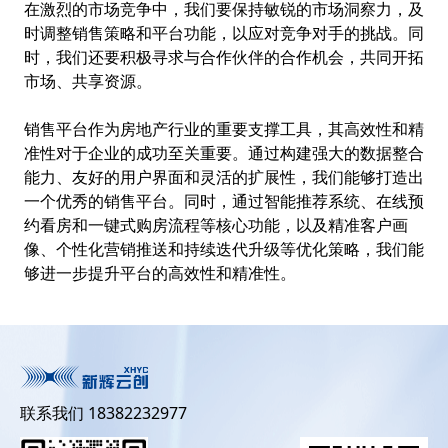
在激烈的市场竞争中，我们要保持敏锐的市场洞察力，及
时调整销售策略和平台功能，以应对竞争对手的挑战。同
时，我们还要积极寻求与合作伙伴的合作机会，共同开拓
市场、共享资源。
销售平台作为房地产行业的重要支撑工具，其高效性和精
准性对于企业的成功至关重要。通过构建强大的数据整合
能力、友好的用户界面和灵活的扩展性，我们能够打造出
一个优秀的销售平台。同时，通过智能推荐系统、在线预
约看房和一键式购房流程等核心功能，以及精准客户画
像、个性化营销推送和持续迭代升级等优化策略，我们能
够进一步提升平台的高效性和精准性。
联系我们 18382232977