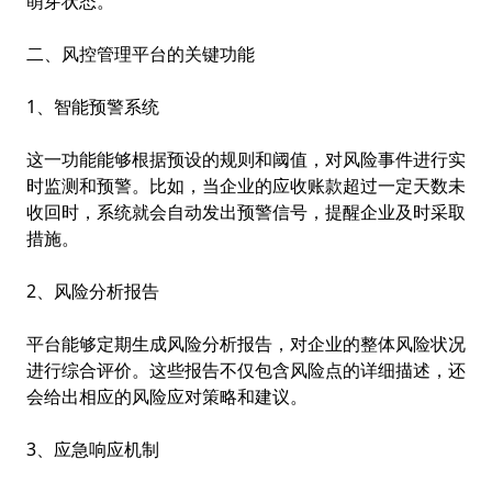
萌芽状态。
二、风控管理平台的关键功能
1、智能预警系统
这一功能能够根据预设的规则和阈值，对风险事件进行实
时监测和预警。比如，当企业的应收账款超过一定天数未
收回时，系统就会自动发出预警信号，提醒企业及时采取
措施。
2、风险分析报告
平台能够定期生成风险分析报告，对企业的整体风险状况
进行综合评价。这些报告不仅包含风险点的详细描述，还
会给出相应的风险应对策略和建议。
3、应急响应机制