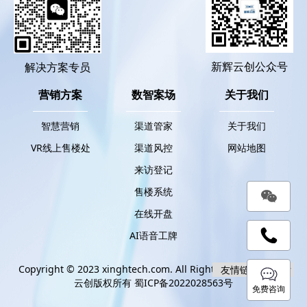
新辉云创公众号
解决方案专员
营销方案
数智案场
关于我们
智慧营销
渠道管家
关于我们
VR线上售楼处
渠道风控
网站地图
来访登记
售楼系统
在线开盘
AI语音工牌
Copyright © 2023 xinghtech.com. All Rights Reserved. 新辉
云创版权所有
蜀ICP备2022028563号
免费咨询