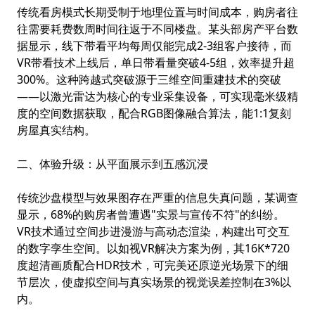
传统看房模式长期受制于地理位置与时间成本，购房者往
往需要耗费数周时间往返于不同楼盘。某头部房产平台数
据显示，线下带看平均每周仅能完成2-3组客户接待，而
VR带看技术上线后，单日带看量突破4-5组，效率提升超
300%。这种跨越式突破源于三维空间重建技术的突破
——以激光雷达为核心的专业采集设备，可实现毫米级精
度的空间数据获取，配合RGB图像融合算法，能1:1复刻
房屋真实结构。
二、体验升级：从平面展示到五感沉浸
传统沙盘模型与效果图存在严重的信息失真问题，某调查
显示，68%的购房者曾遭遇"实景与宣传不符"的纠纷。
VR技术通过空间步进漫游与高动态渲染，构建出可交互
的数字孪生空间。以如视VR解决方案为例，其16K*720
度超清画质配合HDR技术，可完美还原逆光场景下的细
节层次，使虚拟空间与真实场景的视觉误差控制在3%以
内。