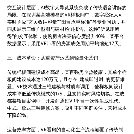
交互设计层面，AI数字人导览系统突破了传统语音讲解的
局限。在深圳某高端楼盘的VR样板间中，数字经纪人可
实时响应"玄关收纳容量""阳台承重标准"等专业问题，并
同步展示三维户型图与建材检测报告。这种"所见即所
得"的交互体验，使购房者决策信心度提升40%，某平台
数据显示，采用VR带看的房源成交周期平均缩短17天。
三、成本革命：从重资产运营到轻量化营销
传统样板间建设成本高昂，某百强房企曾披露，其单个样
板间建设成本达120万元，且存在"建成即过时"的更新难
题。VR技术通过三维建模与材质库调用，使样板间设计
成本降低至传统模式的1/5，且支持实时风格切换。在成
都某项目案例中，开发商通过VR平台一次性生成现代、
中式、欧式三种装修方案，吸引不同客群关注，营销成本
下降62%。
运营效率方面，VR看房的自动化生产流程颠覆了传统制