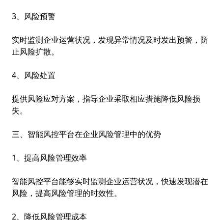
3、风险预警
实时监测企业运营状况，发现异常情况及时发出预警，防
止风险扩散。
4、风险处置
提供风险应对方案，指导企业采取相应措施降低风险损
失。
三、智能风控平台在企业风险管理中的优势
1、提高风险管理效率
智能风控平台能够实时监测企业运营状况，快速发现潜在
风险，提高风险管理的时效性。
2、降低风险管理成本