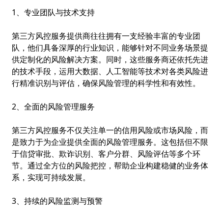
1、专业团队与技术支持
第三方风控服务提供商往往拥有一支经验丰富的专业团
队，他们具备深厚的行业知识，能够针对不同业务场景提
供定制化的风险解决方案。同时，这些服务商还依托先进
的技术手段，运用大数据、人工智能等技术对各类风险进
行精准识别与评估，确保风险管理的科学性和有效性。
2、全面的风险管理服务
第三方风控服务不仅关注单一的信用风险或市场风险，而
是致力于为企业提供全面的风险管理服务。这包括但不限
于信贷审批、欺诈识别、客户分群、风险评估等多个环
节。通过全方位的风险把控，帮助企业构建稳健的业务体
系，实现可持续发展。
3、持续的风险监测与预警