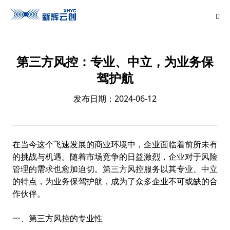
第三方风控：专业、中立，为业务保
驾护航
发布日期：2024-06-12
在当今这个飞速发展的商业环境中，企业面临着前所未有
的挑战与机遇。随着市场竞争的日益激烈，企业对于风险
管理的需求也愈加迫切。第三方风控服务以其专业、中立
的特点，为业务保驾护航，成为了众多企业不可或缺的合
作伙伴。
一、第三方风控的专业性